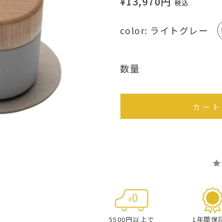
¥13,970
円
税込
color
ライトグレー
数量
カート
5500円以上で
1年間保