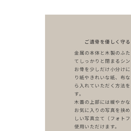
ご遺骨を優しく守る
金属の本体と木製のふた
多頭飼いの飼い主
てしっかりと閉まるシン
場所を選ばないスリムな
お骨を少しだけ小分けに
は、リビングルームやベ
り紙やきれいな紙、布な
られたスペースにもすっ
ら入れていただく方法を
2つ並べて置いても圧迫
す。
アに美しく馴染むため、
木蓋の上部には緩やかな
猫に囲まれて暮らしてき
お気に入りの写真を挟め
様にもおすすめです。
しい写真立て（フォトフ
使用いただけます。