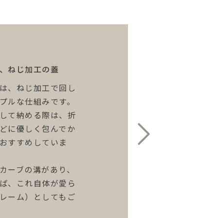
、ねじ加工の蓋
は、ねじ加工で回し
様にもおすすめ
プルな仕組みです。
円筒形のシリンダ
して納める際は、折
ッドサイドなど、限
どに優しく包んでか
きりと収まります。
おすすめしていま
感がなく、インテリ
たくさんの愛犬・愛
カーブの溝があり、
た多頭飼いの飼い主
ば、これ自体が愛ら
レーム）としてもご